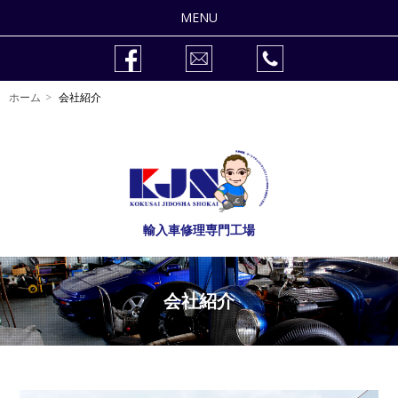
MENU
整備修理
ホーム
会社紹介
車検
作業事例
販売車両
輸入車修理専門工場
会社紹介
自動車整備士の求人
会社紹介