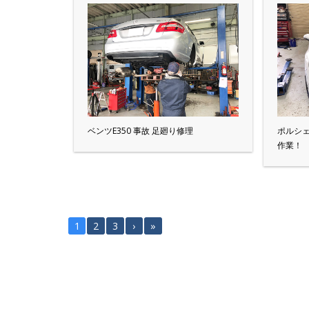
ベンツE350 事故 足廻り修理
ポルシェ9
作業！
1
2
3
›
»