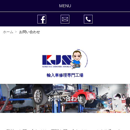
MENU
整備修理
ホーム
お問い合わせ
車検
作業事例
販売車両
輸入車修理専門工場
会社紹介
自動車整備士の求人
お問い合わせ