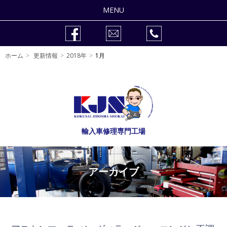
MENU
整備修理
ホーム
更新情報
2018年
1月
車検
作業事例
販売車両
輸入車修理専門工場
会社紹介
自動車整備士の求人
アーカイブ