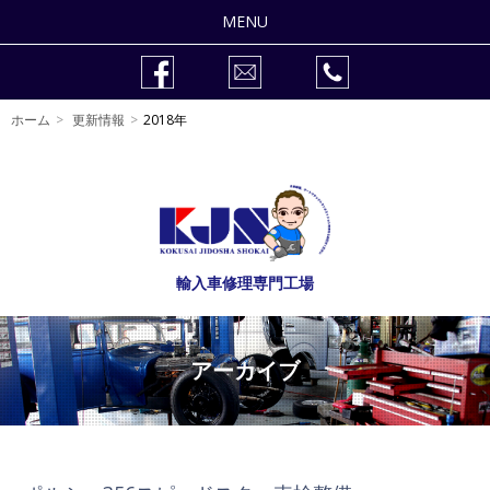
MENU
整備修理
ホーム
更新情報
2018年
車検
作業事例
販売車両
輸入車修理専門工場
会社紹介
自動車整備士の求人
アーカイブ