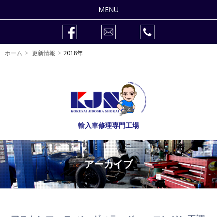
MENU
整備修理
ホーム
更新情報
2018年
車検
作業事例
販売車両
輸入車修理専門工場
会社紹介
自動車整備士の求人
アーカイブ