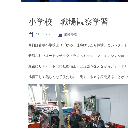
小学校 職場観察学習
2017.09.28
整備修理
今日は岩根小学校より「ゆめ・仕事ぴったり体験」というタイト
分解されたオートマチックトランスミッション、エンジンを前に
最後にリチャード（弊社整備士）と英語を交えながらフォードＦ
礼儀正しく熱しんな子供たちに、明るい未来を垣間見ることがで