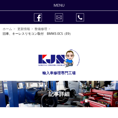
MENU
整備修理
ホーム
更新情報
整備修理
車検
旧車、キーレスリモコン取付 BMW3.0CS（E9）
作業事例
販売車両
会社紹介
輸入車修理専門工場
自動車整備士の求人
記事詳細