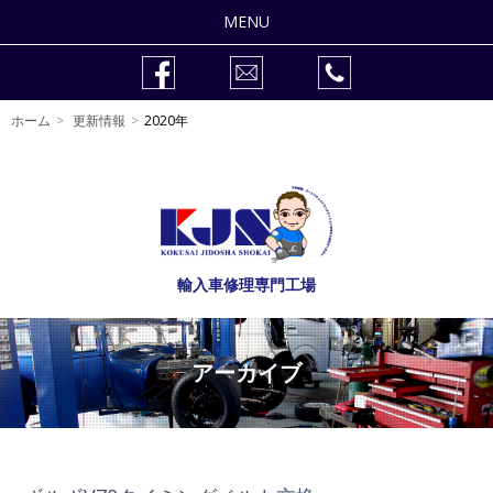
MENU
整備修理
ホーム
更新情報
2020年
車検
作業事例
販売車両
輸入車修理専門工場
会社紹介
自動車整備士の求人
アーカイブ