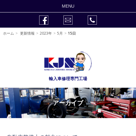
MENU
整備修理
ホーム
更新情報
2023年
5月
15日
車検
作業事例
販売車両
輸入車修理専門工場
会社紹介
自動車整備士の求人
アーカイブ